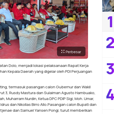
1
2
Perbesar
3
an Dolo, menjadi lokasi pelaksanaan Rapat Kerja
han Kepala Daerah yang digelar oleh PDI Perjuangan
4
enting, termasuk pasangan calon Gubernur dan Wakil
ut 3, Rusdy Mastura dan Sulaiman Agusto Hambuako,
h, Muharram Nurdin, Ketua DPC PDIP Sigi, Moh. Umar,
 Idrus dan Nikollas Birro Allo.Pasangan calon Bupati dan
l Intjenae dan Samuel Yansen Pongi, turut memberikan