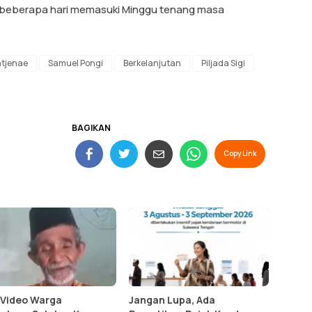
al beberapa hari memasuki Minggu tenang masa
ntjenae
Samuel Pongi
Berkelanjutan
Piljada Sigi
BAGIKAN
Copy Link
l Video Warga
Jangan Lupa, Ada