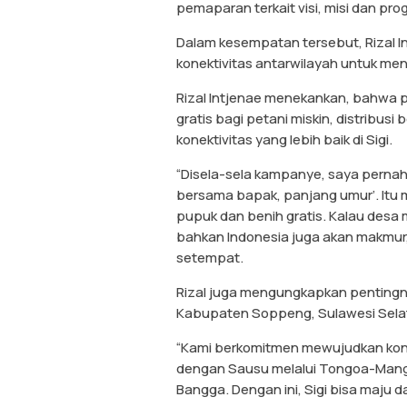
pemaparan terkait visi, misi dan pr
Dalam kesempatan tersebut, Rizal 
konektivitas antarwilayah untuk me
Rizal Intjenae menekankan, bahwa
gratis bagi petani miskin, distribusi
konektivitas yang lebih baik di Sigi.
“Disela-sela kampanye, saya perna
bersama bapak, panjang umur’. Itu m
pupuk dan benih gratis. Kalau desa
bahkan Indonesia juga akan makmur,” 
setempat.
Rizal juga mengungkapkan pentingny
Kabupaten Soppeng, Sulawesi Selata
“Kami berkomitmen mewujudkan konek
dengan Sausu melalui Tongoa-Mangg
Bangga. Dengan ini, Sigi bisa maju 