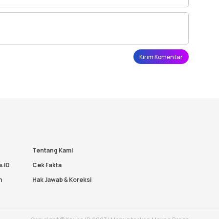
Tentang Kami
a.ID
Cek Fakta
n
Hak Jawab & Koreksi