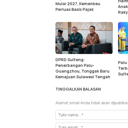
Halm
Mulai 2027, Kemenkeu
Anak
Perluas Basis Pajak
Raky
DPRD Sulteng:
Palu
Penerbangan Palu-
Terb
Guangzhou, Tonggak Baru
Sult
Kemajuan Sulawesi Tengah
TINGGALKAN BALASAN
Alamat email Anda tidak akan dipublika