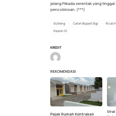
jelang Pilkada serentak yang tingg
pencoblosan. (***)
Sulteng
Calon Bupati Sigi
Rizal I
Paslon 01
KREDIT
REKOMENDASI
Vira
Pajak Rumah Kontrakan