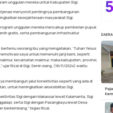
5
ogram unggulan mereka untuk Kabupaten Sigi.
Intjenae menyoroti pentingnya pembangunan
ningkatkan kesejahteraan masyarakat Sigi.
 program unggulan mereka mencakup pemberian pupuk
 benih gratis, serta pembangunan infrastruktur
DAERA
h bertemu seorang ibu yang mengatakan, ‘Tuhan Yesus
emotivasi saya untuk memenuhi janji kami, seperti
 makmur, kecamatan makmur, maka kabupaten, provinsi,
ujar Rizal di Sigi, Senin siang, (18/11/2024) waktu
a membangun jalur konektivitas seperti yang ada di
n, untuk meningkatkan aksesibilitas Sigi.
Paja
Kem
tivitas Sigi dengan Makassar lewat Kalamanta, Sigi
alapi, serta Sigi dengan Pasangkayu lewat Desa
dan berkembang,” tegas Rizal.