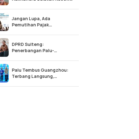
Anak Cucu Ditolak Sekolah
Rakyat
Jangan Lupa, Ada
Pemutihan Pajak
Kendaraan Sulteng 2026:
Diskon 50% Pokok, Bebas
Denda!
DPRD Sulteng:
Penerbangan Palu-
Guangzhou, Tonggak Baru
Kemajuan Sulawesi Tengah
Palu Tembus Guangzhou:
Terbang Langsung,
Ekonomi Sulteng Makin
Meroket?