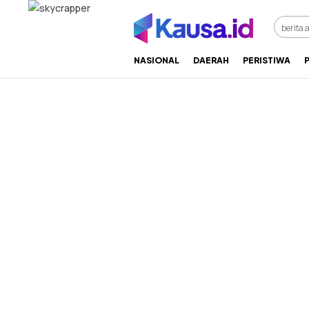
menuntaskan makna berita
kausa
NASIONAL
DAERAH
PERISTIWA