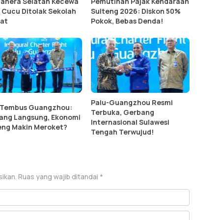
ahera Selatan Kecewa
Pemutihan Pajak Kendaraan
 Cucu Ditolak Sekolah
Sulteng 2026: Diskon 50%
at
Pokok, Bebas Denda!
Palu-Guangzhou Resmi
 Tembus Guangzhou:
Terbuka, Gerbang
ang Langsung, Ekonomi
Internasional Sulawesi
eng Makin Meroket?
Tengah Terwujud!
sikan.
Ruas yang wajib ditandai
*