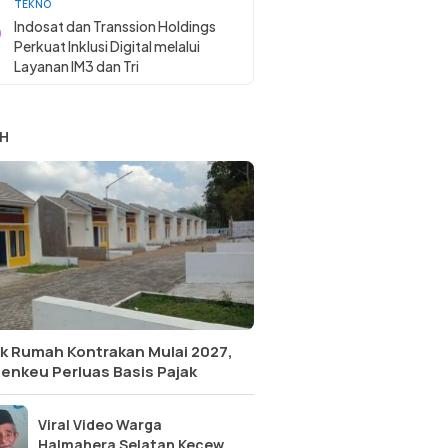
TEKNO
Indosat dan Transsion Holdings
Perkuat Inklusi Digital melalui
Layanan IM3 dan Tri
H
k Rumah Kontrakan Mulai 2027,
enkeu Perluas Basis Pajak
Viral Video Warga
Halmahera Selatan Kecewa