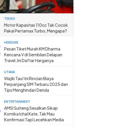
TEKNO
Motor Kapasitas 110cc Tak Cocok
Pakai Pertamax Turbo, Mengapa?
HEADLINE
Pesan Tiket Murah KM Dharma
Kencana V di Sembilan Delapan
Travel, Ini Daftar Harganya
UTAMA
Wajib Tau! Ini Rincian Biaya
Perpanjang SIM Terbaru 2025 dan
Tips Menghindari Denda
ENTERTAINMENT
AMSI Sulteng Sesalkan Sikap
Komika Ichal Kate, Tak Mau
Konfirmasi Tapi Lecehkan Media