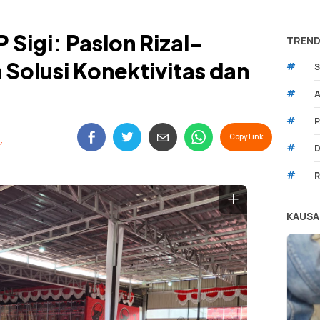
 Sigi: Paslon Rizal-
TREND
Solusi Konektivitas dan
#
S
#
A
#
P
Copy Link
#
D
#
R
KAUSA