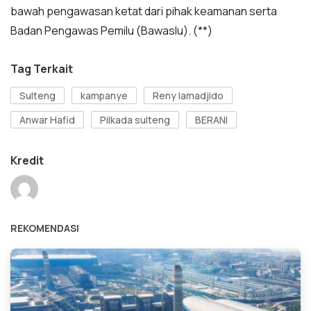
bawah pengawasan ketat dari pihak keamanan serta
Badan Pengawas Pemilu (Bawaslu). (**)
Tag Terkait
Sulteng
kampanye
Reny lamadjido
Anwar Hafid
Pilkada sulteng
BERANI
Kredit
REKOMENDASI