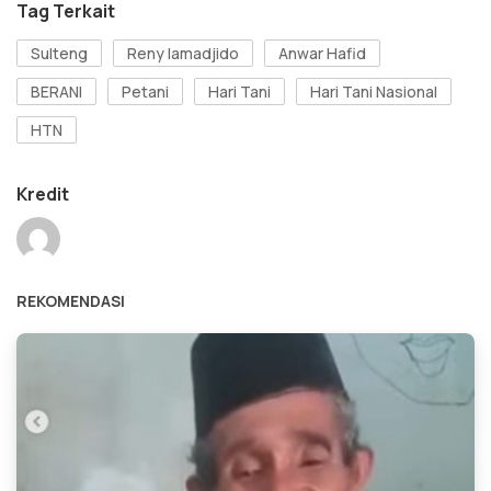
Tag Terkait
Sulteng
Reny lamadjido
Anwar Hafid
BERANI
Petani
Hari Tani
Hari Tani Nasional
HTN
Kredit
REKOMENDASI