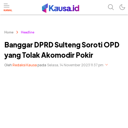
menuntaskan makna berita
kausa
Home
Headline
Banggar DPRD Sulteng Soroti OPD
yang Tolak Akomodir Pokir
Oleh
Redaksi Kausa
pada
Selasa, 14 November 2023 11:37 pm