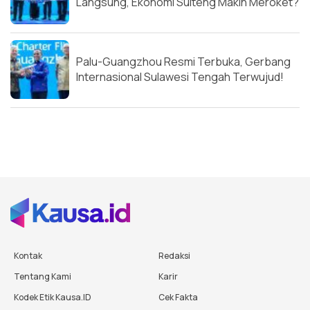
Langsung, Ekonomi Sulteng Makin Meroket?
Palu-Guangzhou Resmi Terbuka, Gerbang
Internasional Sulawesi Tengah Terwujud!
Kontak
Redaksi
Tentang Kami
Karir
Kodek Etik Kausa.ID
Cek Fakta