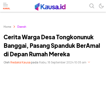
menuntaskan makna berita
kausa
Home
Daerah
Cerita Warga Desa Tongkonunuk
Banggai, Pasang Spanduk BerAmal
di Depan Rumah Mereka
Oleh
Redaksi Kausa
pada
Rabu, 18 September 2024 10:05 am