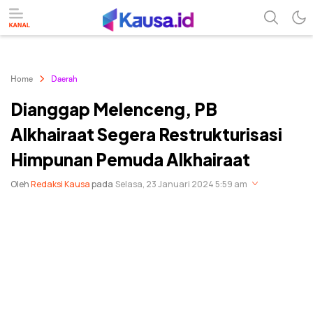
menuntaskan makna berita
kausa
Home
Daerah
Dianggap Melenceng, PB
Alkhairaat Segera Restrukturisasi
Himpunan Pemuda Alkhairaat
Oleh
Redaksi Kausa
pada
Selasa, 23 Januari 2024 5:59 am