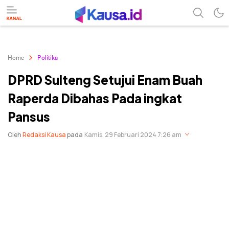
menuntaskan makna berita
kausa
Home
Politika
DPRD Sulteng Setujui Enam Buah
Raperda Dibahas Pada ingkat
Pansus
Oleh
Redaksi Kausa
pada
Kamis, 29 Februari 2024 7:26 am