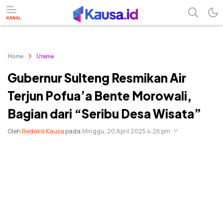
menuntaskan makna berita
kausa
Home
Utama
Gubernur Sulteng Resmikan Air
Terjun Pofua’a Bente Morowali,
Bagian dari “Seribu Desa Wisata”
Oleh
Redaksi Kausa
pada
Minggu, 20 April 2025 4:26 pm