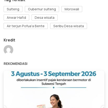
Sulteng
Gubernur sulteng
Morowali
Anwar Hafid
Desa wisata
Air terjun Pofua'a Bente
Seribu Desa wisata
Kredit
REKOMENDASI