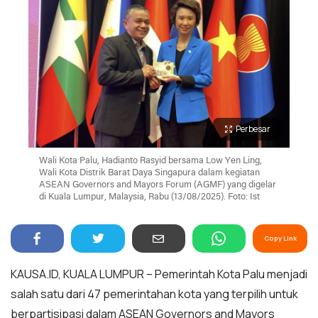
Perbesar
Wali Kota Palu, Hadianto Rasyid bersama Low Yen Ling,
Wali Kota Distrik Barat Daya Singapura dalam kegiatan
ASEAN Governors and Mayors Forum (AGMF) yang digelar
di Kuala Lumpur, Malaysia, Rabu (13/08/2025). Foto: Ist
Copy Link
KAUSA.ID, KUALA LUMPUR – Pemerintah Kota Palu menjadi
salah satu dari 47 pemerintahan kota yang terpilih untuk
berpartisipasi dalam ASEAN Governors and Mayors