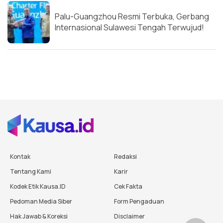
Palu-Guangzhou Resmi Terbuka, Gerbang
Internasional Sulawesi Tengah Terwujud!
Kontak
Redaksi
Tentang Kami
Karir
Kodek Etik Kausa.ID
Cek Fakta
Pedoman Media Siber
Form Pengaduan
Hak Jawab & Koreksi
Disclaimer