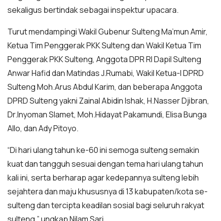
sekaligus bertindak sebagai inspektur upacara.
Turut mendampingi Wakil Gubenur Sulteng Ma’mun Amir,
Ketua Tim Penggerak PKK Sulteng dan Wakil Ketua Tim
Penggerak PKK Sulteng, Anggota DPR RI Dapil Sulteng
Anwar Hafid dan Matindas J.Rumabi, Wakil Ketua-I DPRD
Sulteng Moh.Arus Abdul Karim, dan beberapa Anggota
DPRD Sulteng yakni Zainal Abidin Ishak, H.Nasser Djibran,
Dr.Inyoman Slamet, Moh.Hidayat Pakamundi, Elisa Bunga
Allo, dan Ady Pitoyo.
“Di hari ulang tahun ke-60 ini semoga sulteng semakin
kuat dan tangguh sesuai dengan tema hari ulang tahun
kali ini, serta berharap agar kedepannya sulteng lebih
sejahtera dan maju khususnya di 13 kabupaten/kota se-
sulteng dan tercipta keadilan sosial bagi seluruh rakyat
sulteng,” ungkap Nilam Sari.