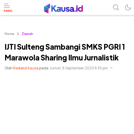
menuntaskan makna berita
kausa
Home
Daerah
IJTI Sulteng Sambangi SMKS PGRI 1
Marawola Sharing Ilmu Jurnalistik
Oleh
Redaksi Kausa
pada
Jumat, 8 September 2023 6:55 pm