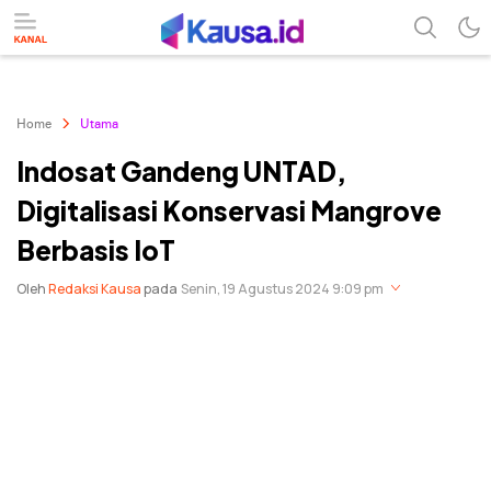
menuntaskan makna berita
kausa
Home
Utama
Indosat Gandeng UNTAD,
Digitalisasi Konservasi Mangrove
Berbasis IoT
Oleh
Redaksi Kausa
pada
Senin, 19 Agustus 2024 9:09 pm