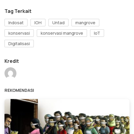
Tag Terkait
Indosat
IOH
Untad
mangrove
konservasi
konservasi mangrove
IoT
Digitalisasi
Kredit
REKOMENDASI