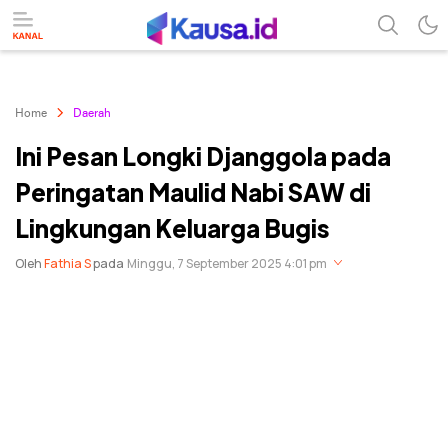
menuntaskan makna berita
kausa
Home
Daerah
Ini Pesan Longki Djanggola pada
Peringatan Maulid Nabi SAW di
Lingkungan Keluarga Bugis
Oleh
Fathia S
pada
Minggu, 7 September 2025 4:01 pm