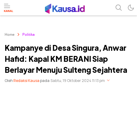
menuntaskan makna berita
kausa
Home
Politika
Kampanye di Desa Singura, Anwar
Hafid: Kapal KM BERANI Siap
Berlayar Menuju Sulteng Sejahtera
Oleh
Redaksi Kausa
pada
Sabtu, 19 Oktober 2024 11:13 pm