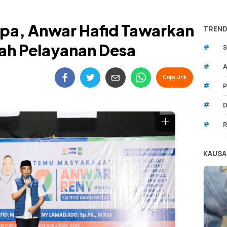
pa, Anwar Hafid Tawarkan
TREND
h Pelayanan Desa
#
S
#
A
Copy Link
#
P
#
D
#
R
KAUSA