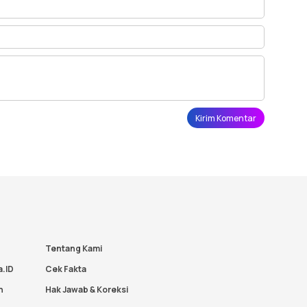
Tentang Kami
a.ID
Cek Fakta
n
Hak Jawab & Koreksi