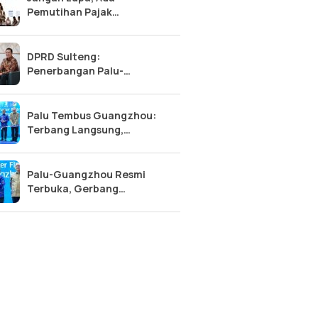
Pemutihan Pajak
Kendaraan Sulteng 2026:
Diskon 50% Pokok, Bebas
Denda!
DPRD Sulteng:
Penerbangan Palu-
Guangzhou, Tonggak Baru
Kemajuan Sulawesi Tengah
Palu Tembus Guangzhou:
Terbang Langsung,
Ekonomi Sulteng Makin
Meroket?
Palu-Guangzhou Resmi
Terbuka, Gerbang
Internasional Sulawesi
Tengah Terwujud!