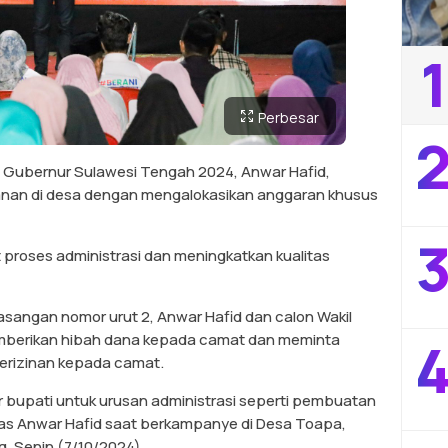
1
Perbesar
2
Gubernur Sulawesi Tengah 2024, Anwar Hafid,
an di desa dengan mengalokasikan anggaran khusus
3
proses administrasi dan meningkatkan kualitas
pasangan nomor urut 2, Anwar Hafid dan calon Wakil
mberikan hibah dana kepada camat dan meminta
4
rizinan kepada camat.
tor bupati untuk urusan administrasi seperti pembuatan
elas Anwar Hafid saat berkampanye di Desa Toapa,
, Senin (7/10/2024).