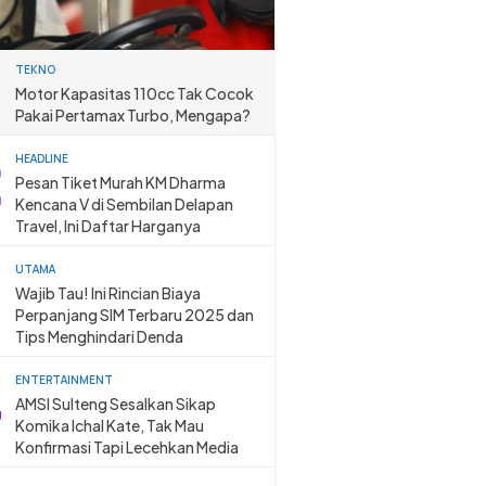
TEKNO
Motor Kapasitas 110cc Tak Cocok
Pakai Pertamax Turbo, Mengapa?
HEADLINE
Pesan Tiket Murah KM Dharma
Kencana V di Sembilan Delapan
Travel, Ini Daftar Harganya
UTAMA
Wajib Tau! Ini Rincian Biaya
Perpanjang SIM Terbaru 2025 dan
Tips Menghindari Denda
ENTERTAINMENT
AMSI Sulteng Sesalkan Sikap
Komika Ichal Kate, Tak Mau
Konfirmasi Tapi Lecehkan Media