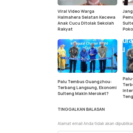
Viral Video Warga
Jang
Halmahera Selatan Kecewa
Pemu
Anak Cucu Ditolak Sekolah
Sult
Rakyat
Poko
Palu
Palu Tembus Guangzhou:
Terb
Terbang Langsung, Ekonomi
Inte
Sulteng Makin Meroket?
Teng
TINGGALKAN BALASAN
Alamat email Anda tidak akan dipublika