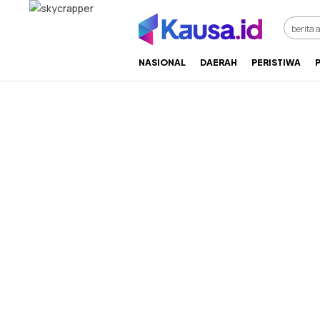
menuntaskan makna berita
kausa
NASIONAL
DAERAH
PERISTIWA