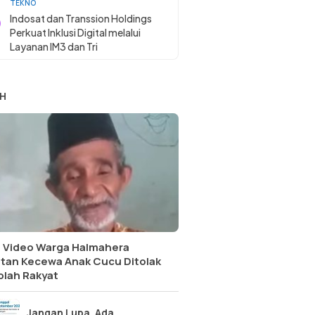
TEKNO
Indosat dan Transsion Holdings
Perkuat Inklusi Digital melalui
Layanan IM3 dan Tri
H
l Video Warga Halmahera
atan Kecewa Anak Cucu Ditolak
olah Rakyat
Jangan Lupa, Ada