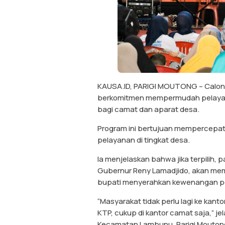
KAUSA.ID, PARIGI MOUTONG – Calon 
berkomitmen mempermudah pelayan
bagi camat dan aparat desa.
Program ini bertujuan mempercepat 
pelayanan di tingkat desa.
Ia menjelaskan bahwa jika terpilih, 
Gubernur Reny Lamadjido, akan me
bupati menyerahkan kewenangan pe
“Masyarakat tidak perlu lagi ke kan
KTP, cukup di kantor camat saja,” j
Kecamatan Lambunu, Parigi Moutong