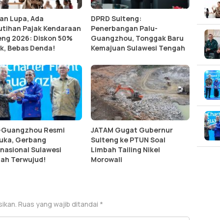
an Lupa, Ada
DPRD Sulteng:
tihan Pajak Kendaraan
Penerbangan Palu-
eng 2026: Diskon 50%
Guangzhou, Tonggak Baru
k, Bebas Denda!
Kemajuan Sulawesi Tengah
-Guangzhou Resmi
JATAM Gugat Gubernur
uka, Gerbang
Sulteng ke PTUN Soal
rnasional Sulawesi
Limbah Tailing Nikel
ah Terwujud!
Morowali
sikan.
Ruas yang wajib ditandai
*