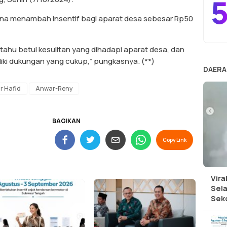
5
cana menambah insentif bagi aparat desa sebesar Rp50
tahu betul kesulitan yang dihadapi aparat desa, dan
iki dukungan yang cukup,” pungkasnya. (**)
DAERA
r Hafid
Anwar-Reny
BAGIKAN
Copy Link
Vira
Sel
Sek