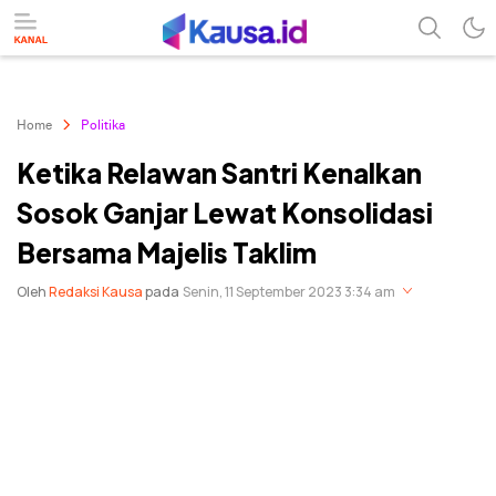
menuntaskan makna berita
kausa
Home
Politika
Ketika Relawan Santri Kenalkan
Sosok Ganjar Lewat Konsolidasi
Bersama Majelis Taklim
Oleh
Redaksi Kausa
pada
Senin, 11 September 2023 3:34 am