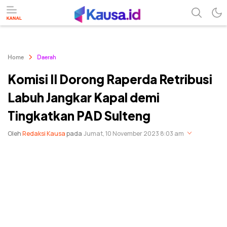
menuntaskan makna berita
kausa
Home
Daerah
Komisi II Dorong Raperda Retribusi
Labuh Jangkar Kapal demi
Tingkatkan PAD Sulteng
Oleh
Redaksi Kausa
pada
Jumat, 10 November 2023 8:03 am