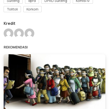
Sulteng
dprd
DPRD Sulteng
Komisi IV
Tolitoli
Korkom
Kredit
REKOMENDASI