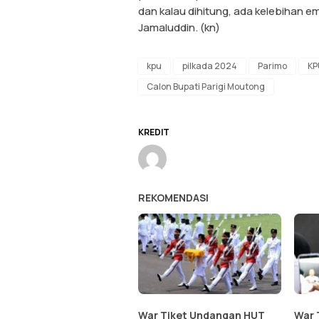
dan kalau dihitung, ada kelebihan emp
Jamaluddin. (kn)
kpu
pilkada 2024
Parimo
KP
Calon Bupati Parigi Moutong
KREDIT
REKOMENDASI
War Tiket Undangan HUT
War 