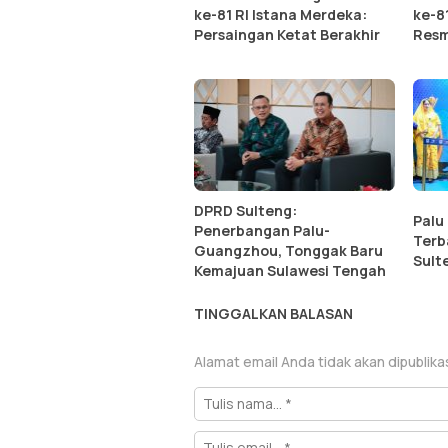
ke-81 RI Istana Merdeka:
ke-8
Persaingan Ketat Berakhir
Resm
DPRD Sulteng:
Palu
Penerbangan Palu-
Terb
Guangzhou, Tonggak Baru
Sult
Kemajuan Sulawesi Tengah
TINGGALKAN BALASAN
Alamat email Anda tidak akan dipublika