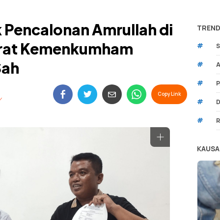
 Pencalonan Amrullah di
TREND
Surat Kemenkumham
#
S
Sah
#
A
#
P
Copy Link
#
D
#
R
KAUSA