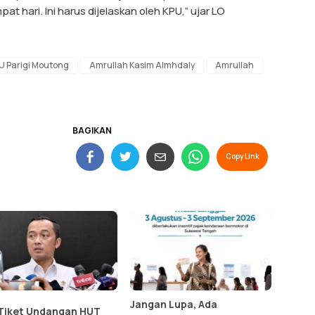
at hari. Ini harus dijelaskan oleh KPU,” ujar LO
U Parigi Moutong
Amrullah Kasim Almhdaly
Amrullah
BAGIKAN
Copy Link
Jangan Lupa, Ada
Tiket Undangan HUT