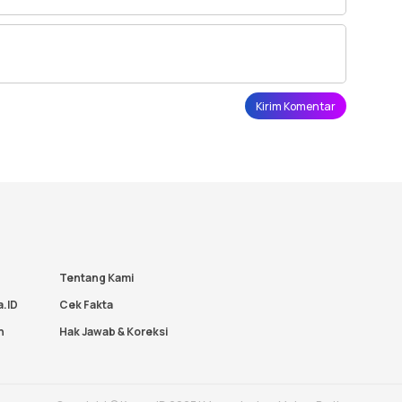
Tentang Kami
a.ID
Cek Fakta
n
Hak Jawab & Koreksi