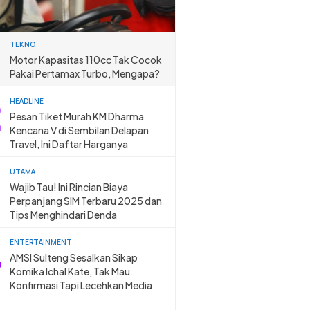
TEKNO
Motor Kapasitas 110cc Tak Cocok
Pakai Pertamax Turbo, Mengapa?
HEADLINE
Pesan Tiket Murah KM Dharma
Kencana V di Sembilan Delapan
Travel, Ini Daftar Harganya
UTAMA
Wajib Tau! Ini Rincian Biaya
Perpanjang SIM Terbaru 2025 dan
Tips Menghindari Denda
ENTERTAINMENT
AMSI Sulteng Sesalkan Sikap
Komika Ichal Kate, Tak Mau
Konfirmasi Tapi Lecehkan Media