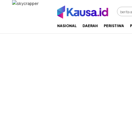
menuntaskan makna berita
kausa
NASIONAL
DAERAH
PERISTIWA