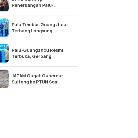
Penerbangan Palu-
Guangzhou, Tonggak Baru
Kemajuan Sulawesi Tengah
Palu Tembus Guangzhou:
Terbang Langsung,
Ekonomi Sulteng Makin
Meroket?
Palu-Guangzhou Resmi
Terbuka, Gerbang
Internasional Sulawesi
Tengah Terwujud!
JATAM Gugat Gubernur
Sulteng ke PTUN Soal
Limbah Tailing Nikel
Morowali