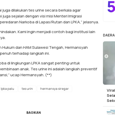
5
 juga dilakukan tes urine secara berkala agar
 juga sejalan dengan visi misi Menteri Imigrasi
redaran Narkoba di Lapas/Rutan dan LPKA,” jelasnya.
ndakan. Kami ingin menjadi contoh bagi institusi lain
DAERA
ya.
ian Hukum dan HAM Sulawesi Tengah, Hermansyah
penuh terhadap langkah ini.
a di lingkungan LPKA sangat penting untuk
embinaan anak. Tes urine ini adalah langkah preventif
ansi,” ucap Hermansyah. (**)
lpka palu
tes urin
hermansya siregar
Vira
Sel
Sek
BAGIKAN