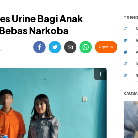
Tes Urine Bagi Anak
TREND
n Bebas Narkoba
#
S
#
A
Copy Link
#
P
#
D
#
R
KAUSA