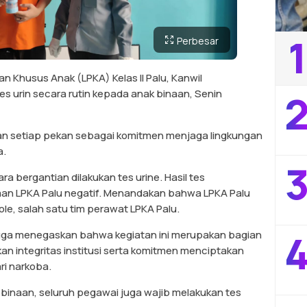
1
Perbesar
 Khusus Anak (LPKA) Kelas II Palu, Kanwil
2
 urin secara rutin kepada anak binaan, Senin
kukan setiap pekan sebagai komitmen menjaga lingkungan
a.
3
a bergantian dilakukan tes urine. Hasil tes
aan LPKA Palu negatif. Menandakan bahwa LPKA Palu
ole, salah satu tim perawat LPKA Palu.
4
uga menegaskan bahwa kegiatan ini merupakan bagian
an integritas institusi serta komitmen menciptakan
ri narkoba.
 binaan, seluruh pegawai juga wajib melakukan tes