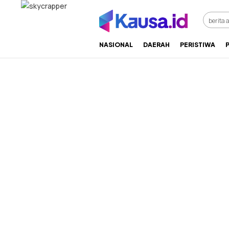
menuntaskan makna berita
kausa
NASIONAL
DAERAH
PERISTIWA