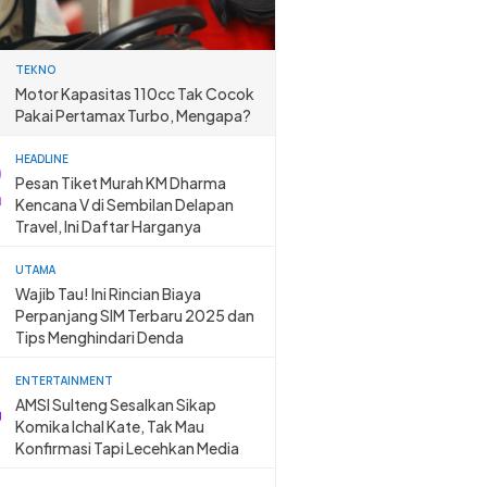
TEKNO
Motor Kapasitas 110cc Tak Cocok
Pakai Pertamax Turbo, Mengapa?
HEADLINE
Pesan Tiket Murah KM Dharma
Kencana V di Sembilan Delapan
Travel, Ini Daftar Harganya
UTAMA
Wajib Tau! Ini Rincian Biaya
Perpanjang SIM Terbaru 2025 dan
Tips Menghindari Denda
ENTERTAINMENT
AMSI Sulteng Sesalkan Sikap
Komika Ichal Kate, Tak Mau
Konfirmasi Tapi Lecehkan Media