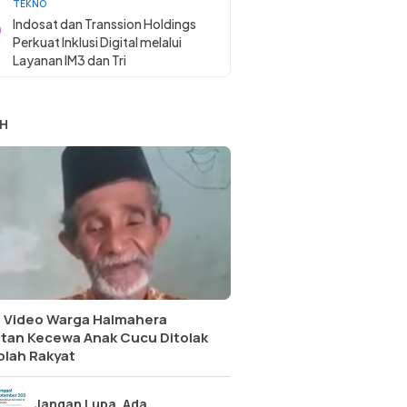
TEKNO
Indosat dan Transsion Holdings
Perkuat Inklusi Digital melalui
Layanan IM3 dan Tri
H
l Video Warga Halmahera
atan Kecewa Anak Cucu Ditolak
olah Rakyat
Jangan Lupa, Ada