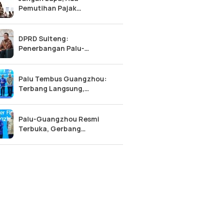
Pemutihan Pajak
Kendaraan Sulteng 2026:
Diskon 50% Pokok, Bebas
Denda!
DPRD Sulteng:
Penerbangan Palu-
Guangzhou, Tonggak Baru
Kemajuan Sulawesi Tengah
Palu Tembus Guangzhou:
Terbang Langsung,
Ekonomi Sulteng Makin
Meroket?
Palu-Guangzhou Resmi
Terbuka, Gerbang
Internasional Sulawesi
Tengah Terwujud!