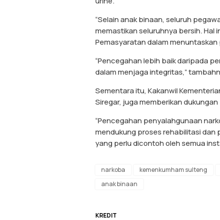
urine.
“Selain anak binaan, seluruh pegawai
memastikan seluruhnya bersih. Hal ini
Pemasyaratan dalam menuntaskan pe
“Pencegahan lebih baik daripada peni
dalam menjaga integritas,” tambahn
Sementara itu, Kakanwil Kementer
Siregar, juga memberikan dukungan 
“Pencegahan penyalahgunaan narkob
mendukung proses rehabilitasi dan p
yang perlu dicontoh oleh semua inst
narkoba
kemenkumham sulteng
anak binaan
KREDIT