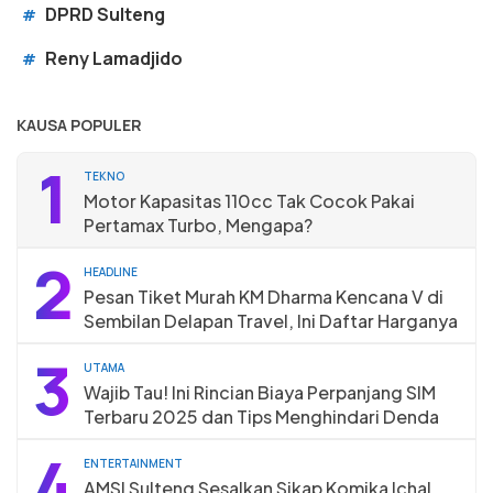
DPRD Sulteng
#
Reny Lamadjido
#
KAUSA POPULER
1
TEKNO
Motor Kapasitas 110cc Tak Cocok Pakai
Pertamax Turbo, Mengapa?
2
HEADLINE
Pesan Tiket Murah KM Dharma Kencana V di
Sembilan Delapan Travel, Ini Daftar Harganya
3
UTAMA
Wajib Tau! Ini Rincian Biaya Perpanjang SIM
Terbaru 2025 dan Tips Menghindari Denda
4
ENTERTAINMENT
AMSI Sulteng Sesalkan Sikap Komika Ichal