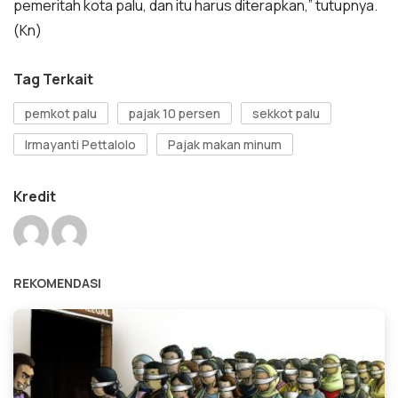
pemeritah kota palu, dan itu harus diterapkan,” tutupnya.
(Kn)
Tag Terkait
pemkot palu
pajak 10 persen
sekkot palu
Irmayanti Pettalolo
Pajak makan minum
Kredit
REKOMENDASI