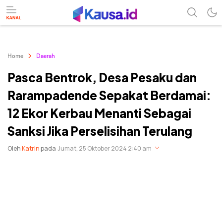
menuntaskan makna berita
kausa
Home
Daerah
Pasca Bentrok, Desa Pesaku dan
Rarampadende Sepakat Berdamai:
12 Ekor Kerbau Menanti Sebagai
Sanksi Jika Perselisihan Terulang
Oleh
Katrin
pada
Jumat, 25 Oktober 2024 2:40 am