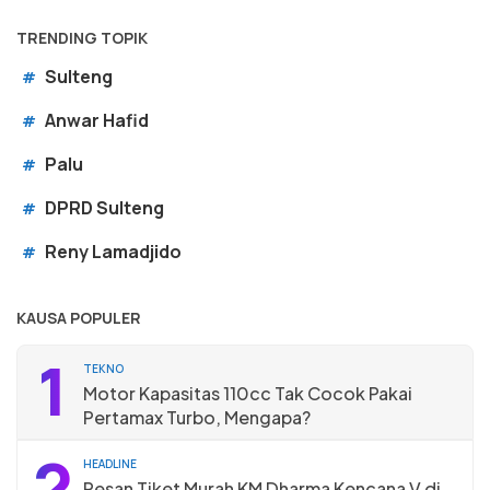
TRENDING TOPIK
Sulteng
#
Anwar Hafid
#
Palu
#
DPRD Sulteng
#
Reny Lamadjido
#
KAUSA POPULER
1
TEKNO
Motor Kapasitas 110cc Tak Cocok Pakai
Pertamax Turbo, Mengapa?
2
HEADLINE
Pesan Tiket Murah KM Dharma Kencana V di