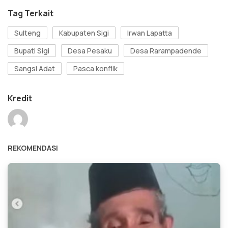
Tag Terkait
Sulteng
Kabupaten Sigi
Irwan Lapatta
Bupati Sigi
Desa Pesaku
Desa Rarampadende
Sangsi Adat
Pasca konflik
Kredit
REKOMENDASI