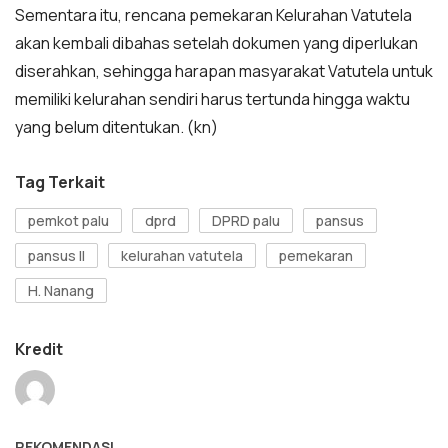
Sementara itu, rencana pemekaran Kelurahan Vatutela
akan kembali dibahas setelah dokumen yang diperlukan
diserahkan, sehingga harapan masyarakat Vatutela untuk
memiliki kelurahan sendiri harus tertunda hingga waktu
yang belum ditentukan. (kn)
Tag Terkait
pemkot palu
dprd
DPRD palu
pansus
pansus II
kelurahan vatutela
pemekaran
H. Nanang
Kredit
REKOMENDASI