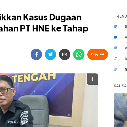
aikkan Kasus Dugaan
TREND
ahan PT HNE ke Tahap
#
S
#
A
#
P
Copy Link
#
D
#
R
KAUSA