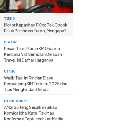
TEKNO
Motor Kapasitas 110cc Tak Cocok
Pakai Pertamax Turbo, Mengapa?
HEADLINE
Pesan Tiket Murah KM Dharma
Kencana V di Sembilan Delapan
Travel, Ini Daftar Harganya
UTAMA
Wajib Tau! Ini Rincian Biaya
Perpanjang SIM Terbaru 2025 dan
Tips Menghindari Denda
ENTERTAINMENT
AMSI Sulteng Sesalkan Sikap
Komika Ichal Kate, Tak Mau
Konfirmasi Tapi Lecehkan Media