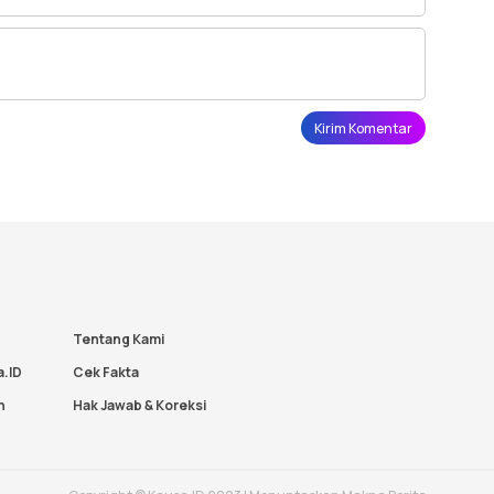
Tentang Kami
a.ID
Cek Fakta
n
Hak Jawab & Koreksi