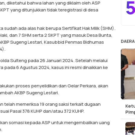
5
an, diketahui bahwa lahan yang diklaim oleh ASP
KPT yang ditunjukkan tidak teregistrasi di desa
a sudah ada alas hak berupa Sertifikat Hak Milik (SHM).
aki, dan 7 SHM serta 2 SKPT yang masuk Desa Bunta,
DAERA
AKBP Sugeng Lestari, Kasubbid Penmas Bidhumas
4).
Polda Sulteng pada 26 Januari 2024. Setelah melalui
a pada 6 Agustus 2024, kasus ini resmi dinaikkan ke
lakukan proses penyelidikan dan Gelar Perkara, akan
 tambah AKBP Sugeng Lestari.
an telah memeriksa 19 orang saksi terkait dugaan
Ket
uai Pasal 378 KUHP dan/atau 372 KUHP.
Pim
kukan somasi kepada ASP untuk mengembalikan uang
n.