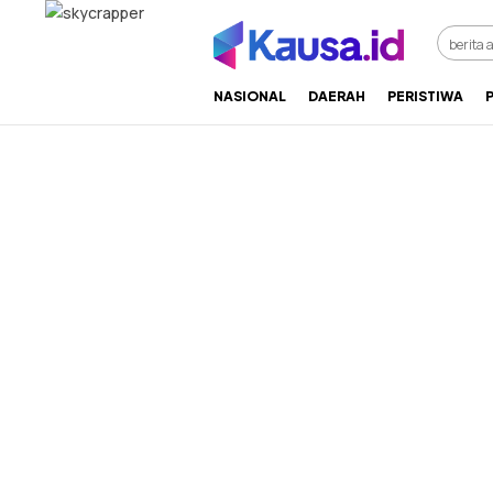
menuntaskan makna berita
kausa
NASIONAL
DAERAH
PERISTIWA