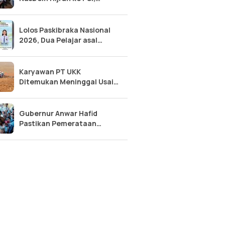
Guncang Peta Politik 2026?
Lolos Paskibraka Nasional
2026, Dua Pelajar asal
Sulteng ini Siap Kibarkan
Bendera di Istana
Karyawan PT UKK
Ditemukan Meninggal Usai
Jatuh dari Tongkang di
Morowali Utara
Gubernur Anwar Hafid
Pastikan Pemerataan
Pembangunan Sampai
Pelosok Touna