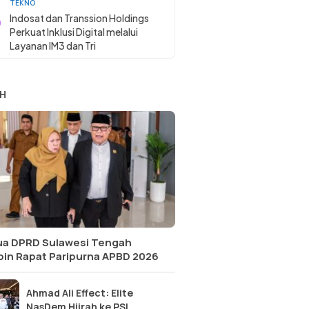
TEKNO
Indosat dan Transsion Holdings
Perkuat Inklusi Digital melalui
Layanan IM3 dan Tri
H
ua DPRD Sulawesi Tengah
pin Rapat Paripurna APBD 2026
Ahmad Ali Effect: Elite
NasDem Hijrah ke PSI,