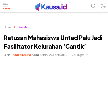
menuntaskan makna berita
kausa
Home
Daerah
Ratusan Mahasiswa Untad Palu Jadi
Fasilitator Kelurahan ‘Cantik’
Oleh
Redaksi Kausa
pada
Senin, 26 Februari 2024 8:35 pm