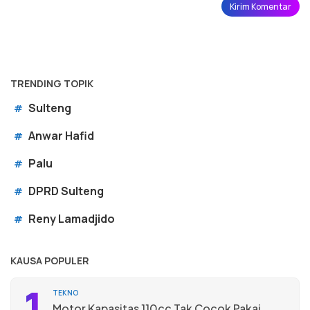
TRENDING TOPIK
Sulteng
#
Anwar Hafid
#
Palu
#
DPRD Sulteng
#
Reny Lamadjido
#
KAUSA POPULER
1
TEKNO
Motor Kapasitas 110cc Tak Cocok Pakai