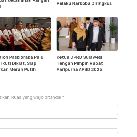
uat Ketahanan Pangan
Pelaku Narkoba Diringkus
l
alon Paskibraka Palu
Ketua DPRD Sulawesi
Ikuti Diklat, Siap
Tengah Pimpin Rapat
rkan Merah Putih
Paripurna APBD 2026
sikan.
Ruas yang wajib ditandai
*