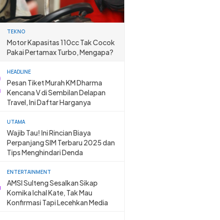
TEKNO
Motor Kapasitas 110cc Tak Cocok
Pakai Pertamax Turbo, Mengapa?
HEADLINE
Pesan Tiket Murah KM Dharma
Kencana V di Sembilan Delapan
Travel, Ini Daftar Harganya
UTAMA
Wajib Tau! Ini Rincian Biaya
Perpanjang SIM Terbaru 2025 dan
Tips Menghindari Denda
ENTERTAINMENT
AMSI Sulteng Sesalkan Sikap
Komika Ichal Kate, Tak Mau
Konfirmasi Tapi Lecehkan Media