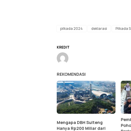
pilkada 2024
deklarasi
Pilkada S
KREDIT
REKOMENDASI
Pemk
Mengapa DBH Sulteng
Poho
Hanya Rp200 Miliar dari