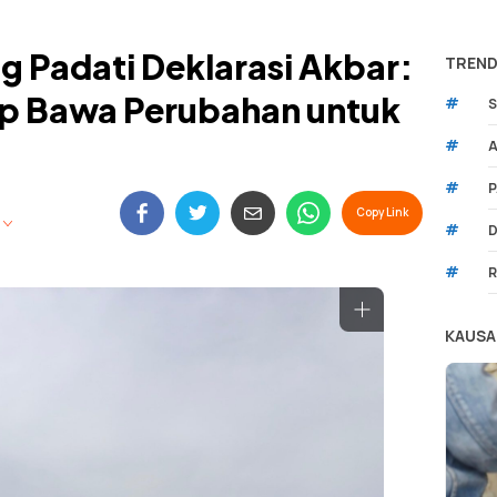
 Padati Deklarasi Akbar:
TREND
ap Bawa Perubahan untuk
#
S
#
A
#
P
Copy Link
#
D
#
R
KAUSA