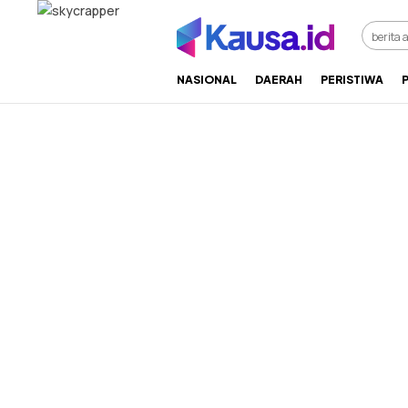
menuntaskan makna berita
kausa
NASIONAL
DAERAH
PERISTIWA