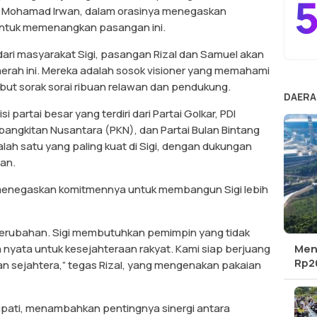
5
, Mohamad Irwan, dalam orasinya menegaskan
ntuk memenangkan pasangan ini.
dari masyarakat Sigi, pasangan Rizal dan Samuel akan
ah ini. Mereka adalah sosok visioner yang memahami
mbut sorak sorai ribuan relawan dan pendukung.
DAERA
i partai besar yang terdiri dari Partai Golkar, PDI
ebangkitan Nusantara (PKN), dan Partai Bulan Bintang
salah satu yang paling kuat di Sigi, dengan dukungan
an.
enegaskan komitmennya untuk membangun Sigi lebih
 perubahan. Sigi membutuhkan pemimpin yang tidak
a nyata untuk kesejahteraan rakyat. Kami siap berjuang
Men
Rp20
 dan sejahtera,” tegas Rizal, yang mengenakan pakaian
upati, menambahkan pentingnya sinergi antara