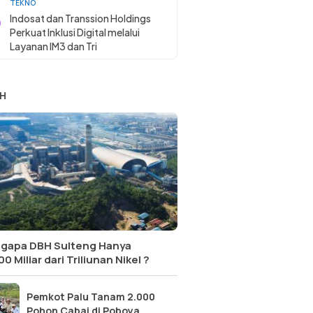
TEKNO
Indosat dan Transsion Holdings
Perkuat Inklusi Digital melalui
Layanan IM3 dan Tri
H
gapa DBH Sulteng Hanya
0 Miliar dari Triliunan Nikel ?
Pemkot Palu Tanam 2.000
Pohon Cabai di Poboya,