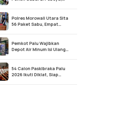
Perkuat Ketahanan Pangan
Lokal
Polres Morowali Utara Sita
56 Paket Sabu, Empat
Pelaku Narkoba Diringkus
Pemkot Palu Wajibkan
Depot Air Minum Isi Ulang
Segera Urus SLHS
54 Calon Paskibraka Palu
2026 Ikuti Diklat, Siap
Kibarkan Merah Putih