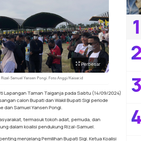
1
2
Perbesar
3
 Rizal-Samuel Yansen Pongi. Foto:Anggi/Kaisar.id
i Lapangan Taman Taiganja pada Sabtu (14/09/2024)
sangan calon Bupati dan Wakil Bupati Sigi periode
4
e dan Samuel Yansen Pongi.
masyarakat, termasuk tokoh adat, pemuda, dan
abung dalam koalisi pendukung Rizal-Samuel.
nting menjelang Pemilihan Bupati Sigi. Ketua Koalisi