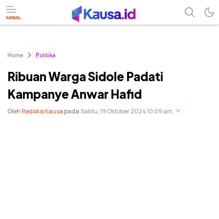
menuntaskan makna berita
kausa
Home
Politika
Ribuan Warga Sidole Padati
Kampanye Anwar Hafid
Oleh
Redaksi Kausa
pada
Sabtu, 19 Oktober 2024 10:09 am