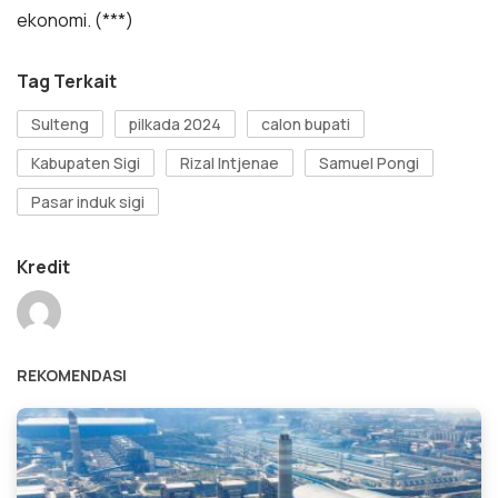
ekonomi. (***)
Tag Terkait
Sulteng
pilkada 2024
calon bupati
Kabupaten Sigi
Rizal Intjenae
Samuel Pongi
Pasar induk sigi
Kredit
REKOMENDASI