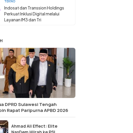
TEKNO
Indosat dan Transsion Holdings
Perkuat Inklusi Digital melalui
Layanan IM3 dan Tri
H
ua DPRD Sulawesi Tengah
pin Rapat Paripurna APBD 2026
Ahmad Ali Effect: Elite
NasDem Hijrah ke PSI,