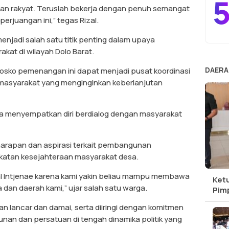
5
an rakyat. Teruslah bekerja dengan penuh semangat
erjuangan ini,” tegas Rizal.
njadi salah satu titik penting dalam upaya
at di wilayah Dolo Barat.
DAERA
osko pemenangan ini dapat menjadi pusat koordinasi
 masyarakat yang menginginkan keberlanjutan
ga menyempatkan diri berdialog dengan masyarakat
arapan dan aspirasi terkait pembangunan
ngkatan kesejahteraan masyarakat desa.
l Intjenae karena kami yakin beliau mampu membawa
Ket
 dan daerah kami,” ujar salah satu warga.
Pim
n lancar dan damai, serta diiringi dengan komitmen
nan dan persatuan di tengah dinamika politik yang