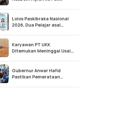
Guncang Peta Politik 2026?
Lolos Paskibraka Nasional
2026, Dua Pelajar asal
Sulteng ini Siap Kibarkan
Bendera di Istana
Karyawan PT UKK
Ditemukan Meninggal Usai
Jatuh dari Tongkang di
Morowali Utara
Gubernur Anwar Hafid
Pastikan Pemerataan
Pembangunan Sampai
Pelosok Touna