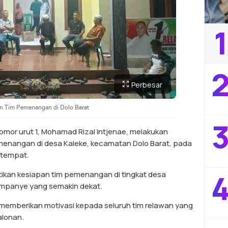
1
2
Perbesar
an Tim Pemenangan di Dolo Barat
3
nomor urut 1, Mohamad Rizal Intjenae, melakukan
enangan di desa Kaleke, kecamatan Dolo Barat, pada
etempat.
4
tikan kesiapan tim pemenangan di tingkat desa
mpanye yang semakin dekat.
 memberikan motivasi kepada seluruh tim relawan yang
alonan.