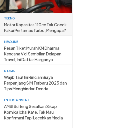
TEKNO
Motor Kapasitas 110cc Tak Cocok
Pakai Pertamax Turbo, Mengapa?
HEADLINE
Pesan Tiket Murah KM Dharma
Kencana V di Sembilan Delapan
Travel, Ini Daftar Harganya
UTAMA
Wajib Tau! Ini Rincian Biaya
Perpanjang SIM Terbaru 2025 dan
Tips Menghindari Denda
ENTERTAINMENT
AMSI Sulteng Sesalkan Sikap
Komika Ichal Kate, Tak Mau
Konfirmasi Tapi Lecehkan Media