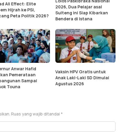
Lolos Paskibraka Nasional
 Ali Effect: Elite
2026, Dua Pelajar asal
em Hijrah ke PSI,
Sulteng ini Siap Kibarkan
ang Peta Politik 2026?
Bendera di Istana
rnur Anwar Hafid
Vaksin HPV Gratis untuk
ikan Pemerataan
Anak Laki-Laki SD Dimulai
bangunan Sampai
Agustus 2026
sok Touna
sikan.
Ruas yang wajib ditandai
*