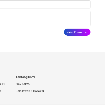
Tentang Kami
a.ID
Cek Fakta
n
Hak Jawab & Koreksi