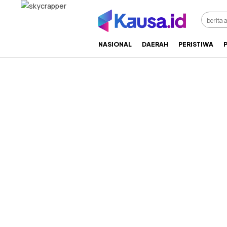
menuntaskan makna berita
kausa
NASIONAL
DAERAH
PERISTIWA