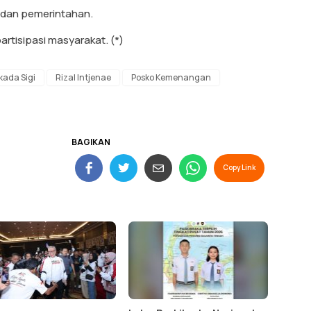
s dan pemerintahan.
artisipasi masyarakat. (*)
lkada Sigi
Rizal Intjenae
Posko Kemenangan
BAGIKAN
Copy Link