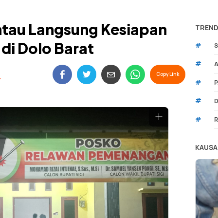
antau Langsung Kesiapan
TREND
di Dolo Barat
#
S
#
A
Copy Link
#
P
#
D
#
R
KAUSA