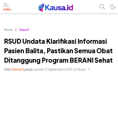
menuntaskan makna berita
kausa
Home
Daerah
RSUD Undata Klarifikasi Informasi
Pasien Balita, Pastikan Semua Obat
Ditanggung Program BERANI Sehat
Oleh
Fathia S
pada
Jumat, 5 September 2025 12:05 pm