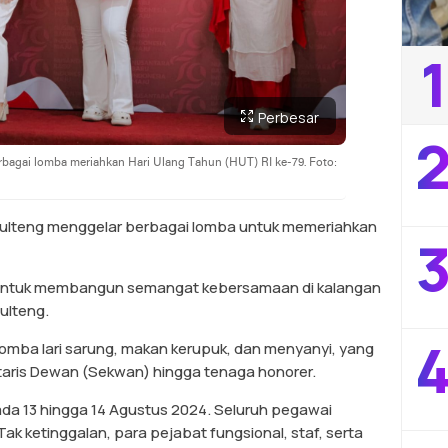
1
Perbesar
2
bagai lomba meriahkan Hari Ulang Tahun (HUT) RI ke-79. Foto:
 Sulteng menggelar berbagai lomba untuk memeriahkan
3
untuk membangun semangat kebersamaan di kalangan
ulteng.
4
lomba lari sarung, makan kerupuk, dan menyanyi, yang
etaris Dewan (Sekwan) hingga tenaga honorer.
da 13 hingga 14 Agustus 2024. Seluruh pegawai
ak ketinggalan, para pejabat fungsional, staf, serta