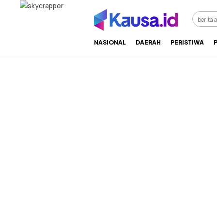
menuntaskan makna berita
kausa
NASIONAL
DAERAH
PERISTIWA