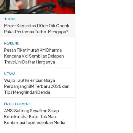
TEKNO
Motor Kapasitas 110cc Tak Cocok
Pakai Pertamax Turbo, Mengapa?
HEADLINE
Pesan Tiket Murah KM Dharma
Kencana V di Sembilan Delapan
Travel, Ini Daftar Harganya
UTAMA
Wajib Tau! Ini Rincian Biaya
Perpanjang SIM Terbaru 2025 dan
Tips Menghindari Denda
ENTERTAINMENT
AMSI Sulteng Sesalkan Sikap
Komika Ichal Kate, Tak Mau
Konfirmasi Tapi Lecehkan Media