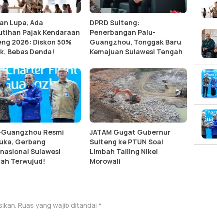
an Lupa, Ada
DPRD Sulteng:
tihan Pajak Kendaraan
Penerbangan Palu-
eng 2026: Diskon 50%
Guangzhou, Tonggak Baru
k, Bebas Denda!
Kemajuan Sulawesi Tengah
-Guangzhou Resmi
JATAM Gugat Gubernur
uka, Gerbang
Sulteng ke PTUN Soal
rnasional Sulawesi
Limbah Tailing Nikel
ah Terwujud!
Morowali
sikan.
Ruas yang wajib ditandai
*