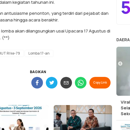
5
dalam kegiatan tahunan ini.
n antusiasme penonton, yang terdiri dari pejabat dan
asana hingga acara berakhir.
lomba akan dilangsungkan usai Upacara 17 Agustus di
 (**)
DAERA
HUT RI ke-79
Lomba 17-an
BAGIKAN
Copy Link
Vira
Sel
Sek