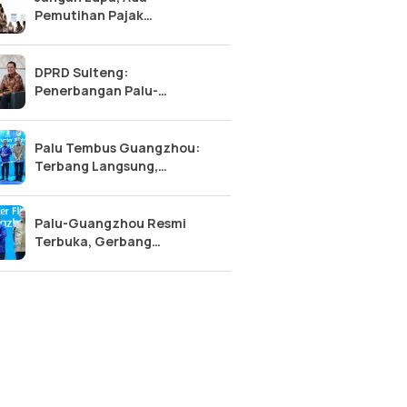
Pemutihan Pajak
Kendaraan Sulteng 2026:
Diskon 50% Pokok, Bebas
Denda!
DPRD Sulteng:
Penerbangan Palu-
Guangzhou, Tonggak Baru
Kemajuan Sulawesi Tengah
Palu Tembus Guangzhou:
Terbang Langsung,
Ekonomi Sulteng Makin
Meroket?
Palu-Guangzhou Resmi
Terbuka, Gerbang
Internasional Sulawesi
Tengah Terwujud!