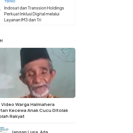
TEKNO
Indosat dan Transsion Holdings
Perkuat Inklusi Digital melalui
Layanan IM3 dan Tri
H
l Video Warga Halmahera
atan Kecewa Anak Cucu Ditolak
olah Rakyat
Jangan Lupa, Ada