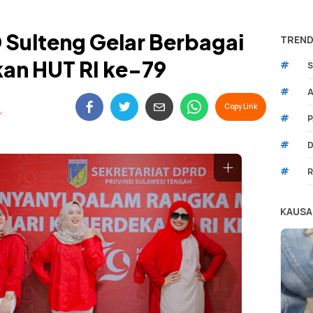
 Sulteng Gelar Berbagai
TREND
an HUT RI ke-79
#
S
#
A
Copy Link
#
P
#
D
#
R
KAUSA