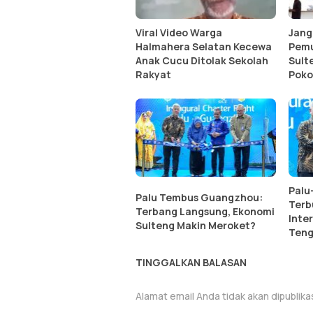
Viral Video Warga
Jang
Halmahera Selatan Kecewa
Pemu
Anak Cucu Ditolak Sekolah
Sult
Rakyat
Poko
Palu
Palu Tembus Guangzhou:
Terb
Terbang Langsung, Ekonomi
Inte
Sulteng Makin Meroket?
Teng
TINGGALKAN BALASAN
Alamat email Anda tidak akan dipublika