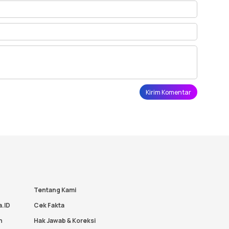
Tentang Kami
a.ID
Cek Fakta
n
Hak Jawab & Koreksi