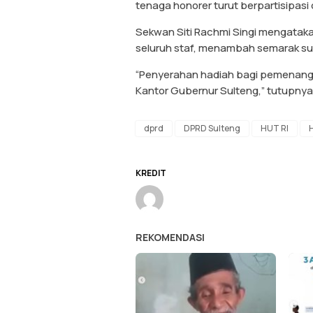
tenaga honorer turut berpartisipasi 
Sekwan Siti Rachmi Singi mengataka
seluruh staf, menambah semarak su
“Penyerahan hadiah bagi pemenang 
Kantor Gubernur Sulteng,” tutupnya.
dprd
DPRD Sulteng
HUT RI
KREDIT
REKOMENDASI