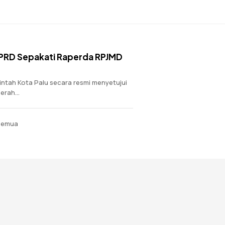
DPRD Sepakati Raperda RPJMD
intah Kota Palu secara resmi menyetujui
rah...
 semua