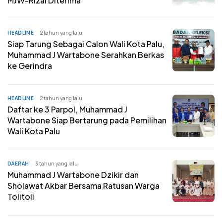
MJW-Rizal Diterima
HEADLINE
2 tahun yang lalu
Siap Tarung Sebagai Calon Wali Kota Palu,
Muhammad J Wartabone Serahkan Berkas
ke Gerindra
HEADLINE
2 tahun yang lalu
Daftar ke 3 Parpol, Muhammad J
Wartabone Siap Bertarung pada Pemilihan
Wali Kota Palu
DAERAH
3 tahun yang lalu
Muhammad J Wartabone Dzikir dan
Sholawat Akbar Bersama Ratusan Warga
Tolitoli