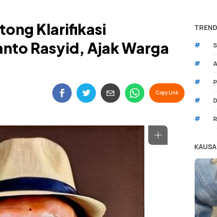
ong Klarifikasi
TREND
nto Rasyid, Ajak Warga
#
S
#
A
#
P
Copy Link
#
D
#
R
KAUSA