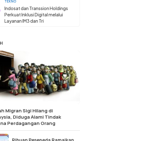
TEKNO
Indosat dan Transsion Holdings
Perkuat Inklusi Digital melalui
Layanan IM3 dan Tri
H
h Migran Sigi Hilang di
ysia, Diduga Alami Tindak
ana Perdagangan Orang
Ribuan Pesepeda Ramaikan