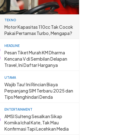
TEKNO
Motor Kapasitas 110cc Tak Cocok
Pakai Pertamax Turbo, Mengapa?
HEADLINE
Pesan Tiket Murah KM Dharma
Kencana V di Sembilan Delapan
Travel, Ini Daftar Harganya
UTAMA
Wajib Tau! Ini Rincian Biaya
Perpanjang SIM Terbaru 2025 dan
Tips Menghindari Denda
ENTERTAINMENT
AMSI Sulteng Sesalkan Sikap
Komika Ichal Kate, Tak Mau
Konfirmasi Tapi Lecehkan Media