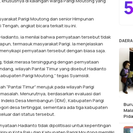
5
, khususnya di kalangan warga Parigi Moutong yang
syarakat Parigi Moutong dan senior Himpunan
engah, angkat bicara terkait isu ini.
dianto, ia menilai bahwa pernyataan tersebut tidak
DAERA
un, termasuk masyarakat Parigi. Ia menjelaskan
menyikapi pernyataan tersebut dengan biasa saja.
g, tidak merasa tersinggung dengan pernyataan
ndang, wilayah Pantai Timur yang disebut Hadianto
Kabupaten Parigi Moutong,” tegas Syamsidi.
tilah “Pantai Timur” merujuk pada wilayah Parigi
 masalah. Menurutnya, berdasarkan evaluasi dari
i Indeks Desa Membangun (IDM), Kabupaten Parigi
Buru
ori desa tertinggal, sementara ada tiga kabupaten
Mala
eluar dari status tersebut.
Pid
yataan Hadianto tidak dipolitisasi untuk kepentingan
ipun Kota Palu dan Kabupaten Parigi Moutong memiliki