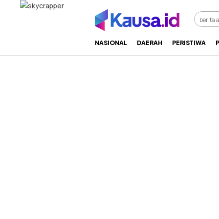
menuntaskan makna berita
kausa
NASIONAL
DAERAH
PERISTIWA