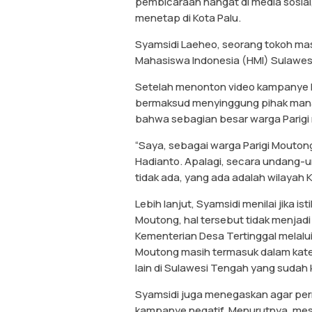
pembicaraan hangat di media sosial
menetap di Kota Palu.
Syamsidi Laeheo, seorang tokoh ma
Mahasiswa Indonesia (HMI) Sulawesi T
Setelah menonton video kampanye Ha
bermaksud menyinggung pihak manap
bahwa sebagian besar warga Parigi 
“Saya, sebagai warga Parigi Mouton
Hadianto. Apalagi, secara undang-u
tidak ada, yang ada adalah wilayah 
Lebih lanjut, Syamsidi menilai jika is
Moutong, hal tersebut tidak menjadi
Kementerian Desa Tertinggal melalu
Moutong masih termasuk dalam kateg
lain di Sulawesi Tengah yang sudah k
Syamsidi juga menegaskan agar pern
kampanye negatif. Menurutnya, mesk