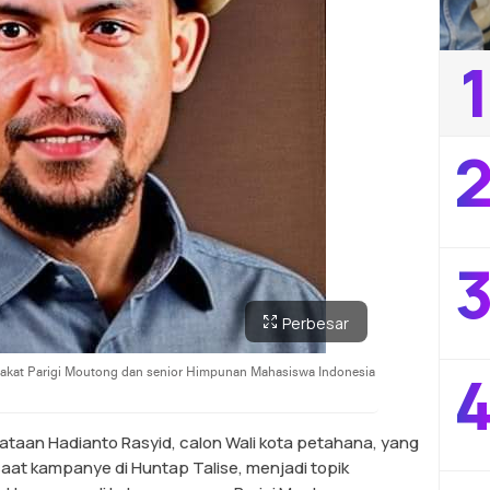
1
2
3
Perbesar
4
rakat Parigi Moutong dan senior Himpunan Mahasiswa Indonesia
taan Hadianto Rasyid, calon Wali kota petahana, yang
aat kampanye di Huntap Talise, menjadi topik