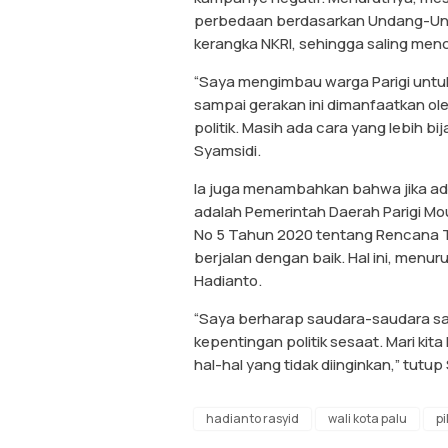
perbedaan berdasarkan Undang-Und
kerangka NKRI, sehingga saling menc
“Saya mengimbau warga Parigi untuk
sampai gerakan ini dimanfaatkan ol
politik. Masih ada cara yang lebih b
Syamsidi.
Ia juga menambahkan bahwa jika ada
adalah Pemerintah Daerah Parigi Mo
No 5 Tahun 2020 tentang Rencana Ta
berjalan dengan baik. Hal ini, menu
Hadianto.
“Saya berharap saudara-saudara say
kepentingan politik sesaat. Mari kita
hal-hal yang tidak diinginkan,” tutup
hadianto rasyid
wali kota palu
p