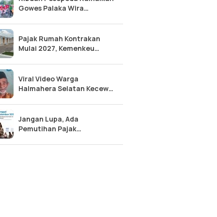
Gowes Palaka Wira
Semarakkan HUT Kodam
XXIII
Pajak Rumah Kontrakan
Mulai 2027, Kemenkeu
Perluas Basis Pajak
Viral Video Warga
Halmahera Selatan Kecewa
Anak Cucu Ditolak Sekolah
Rakyat
Jangan Lupa, Ada
Pemutihan Pajak
Kendaraan Sulteng 2026:
Diskon 50% Pokok, Bebas
Denda!