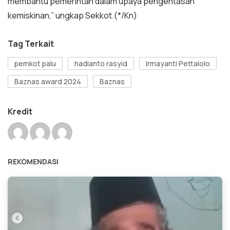
membantu pemerintah dalam upaya pengentasan
kemiskinan,” ungkap Sekkot.(*/Kn)
Tag Terkait
pemkot palu
hadianto rasyid
Irmayanti Pettalolo
Baznas award 2024
Baznas
Kredit
REKOMENDASI