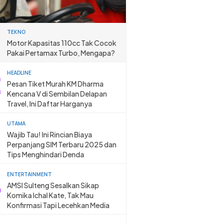
TEKNO
Motor Kapasitas 110cc Tak Cocok
Pakai Pertamax Turbo, Mengapa?
HEADLINE
Pesan Tiket Murah KM Dharma
Kencana V di Sembilan Delapan
Travel, Ini Daftar Harganya
UTAMA
Wajib Tau! Ini Rincian Biaya
Perpanjang SIM Terbaru 2025 dan
Tips Menghindari Denda
ENTERTAINMENT
AMSI Sulteng Sesalkan Sikap
Komika Ichal Kate, Tak Mau
Konfirmasi Tapi Lecehkan Media