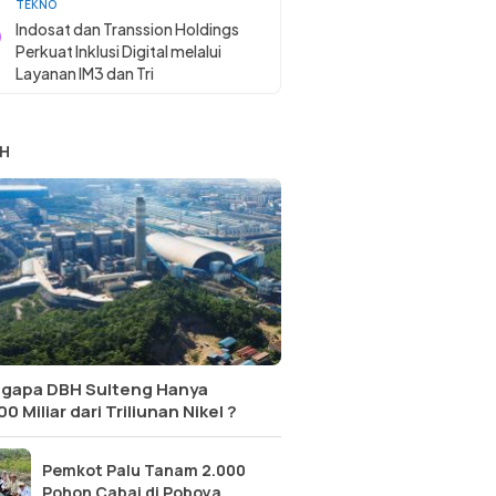
TEKNO
Indosat dan Transsion Holdings
Perkuat Inklusi Digital melalui
Layanan IM3 dan Tri
H
gapa DBH Sulteng Hanya
0 Miliar dari Triliunan Nikel ?
Pemkot Palu Tanam 2.000
Pohon Cabai di Poboya,