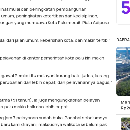
5
ihat mulai dari peningkatan pembangunan
an umum, peningkatan ketertiban dan kedisiplinan,
gkungan yang membawa Kota Palu meraih Piala Adipura
DAERA
ai dari jalan umum, kebersihan kota, dan makin tertib,”
elayanan di kantor pemerintah kota palu kini makin
awai Pemkot itu melayani kurang baik, judes, kurang
 perubahan dan lebih cepat, dan pelayanannya bagus,”
Fatma (51 tahun). Ia juga mengungkapkan pelayan
Men
a palu makin baik dan lebih cepat.
Rp20
ang jam 7 pelayanan sudah buka. Padahal sebelumnya
 baru kami dilayani, maksudnya walikota sebelum pak