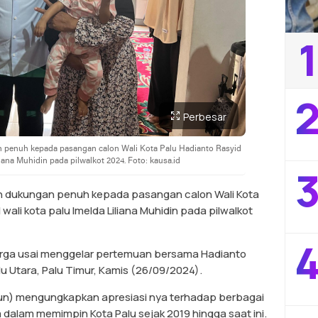
1
2
Perbesar
 penuh kepada pasangan calon Wali Kota Palu Hadianto Rasyid
liana Muhidin pada pilwalkot 2024. Foto: kausa.id
3
n dukungan penuh kepada pasangan calon Wali Kota
wali kota palu Imelda Liliana Muhidin pada pilwalkot
4
warga usai menggelar pertemuan bersama Hadianto
lu Utara, Palu Timur, Kamis (26/09/2024).
hun) mengungkapkan apresiasi nya terhadap berbagai
dalam memimpin Kota Palu sejak 2019 hingga saat ini.