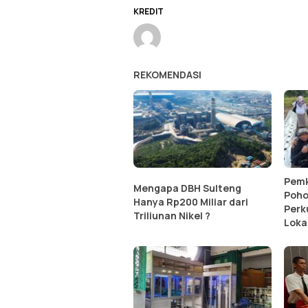
KREDIT
REKOMENDASI
Pemk
Mengapa DBH Sulteng
Poho
Hanya Rp200 Miliar dari
Perk
Triliunan Nikel ?
Loka