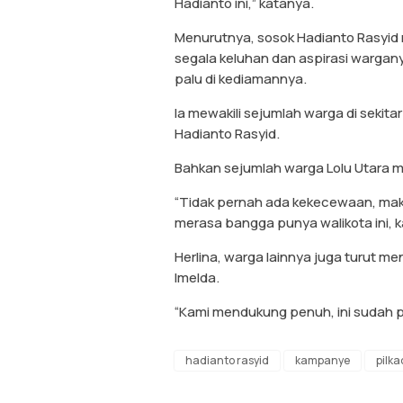
Hadianto ini,” katanya.
Menurutnya, sosok Hadianto Rasyi
segala keluhan dan aspirasi warga
palu di kediamannya.
Ia mewakili sejumlah warga di sekit
Hadianto Rasyid.
Bahkan sejumlah warga Lolu Utara m
“Tidak pernah ada kekecewaan, mak
merasa bangga punya walikota ini, ka
Herlina, warga lainnya juga turut
Imelda.
“Kami mendukung penuh, ini sudah pa
hadianto rasyid
kampanye
pilk