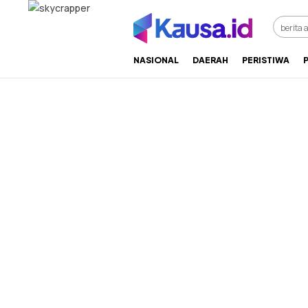
menuntaskan makna berita
kausa
NASIONAL
DAERAH
PERISTIWA