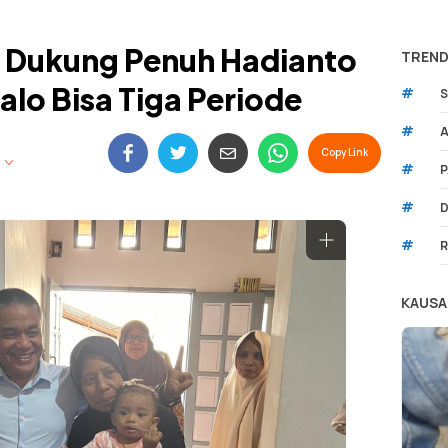
a Dukung Penuh Hadianto
TREND
alo Bisa Tiga Periode
#
S
#
A
Copy Link
#
P
#
D
#
R
KAUSA