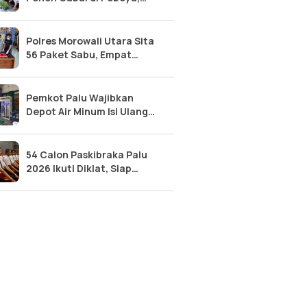
Perkuat Ketahanan Pangan
Lokal
Polres Morowali Utara Sita
56 Paket Sabu, Empat
Pelaku Narkoba Diringkus
Pemkot Palu Wajibkan
Depot Air Minum Isi Ulang
Segera Urus SLHS
54 Calon Paskibraka Palu
2026 Ikuti Diklat, Siap
Kibarkan Merah Putih