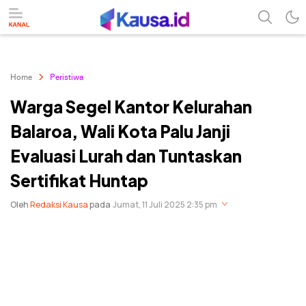
menuntaskan makna berita
kausa
Home
Peristiwa
Warga Segel Kantor Kelurahan
Balaroa, Wali Kota Palu Janji
Evaluasi Lurah dan Tuntaskan
Sertifikat Huntap
Oleh
Redaksi Kausa
pada
Jumat, 11 Juli 2025 2:35 pm