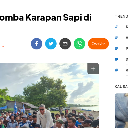
Lomba Karapan Sapi di
TREND
#
S
#
A
Copy Link
m
#
P
#
D
#
R
KAUSA