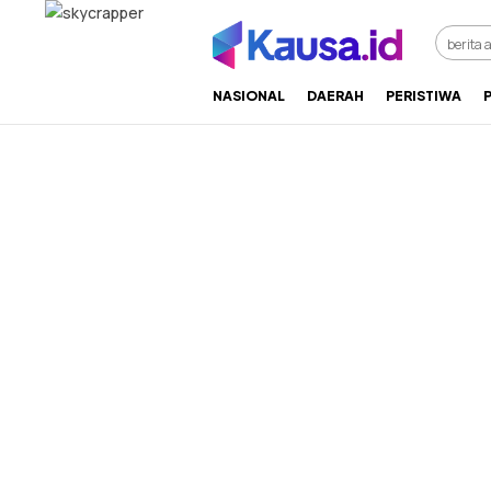
menuntaskan makna berita
kausa
NASIONAL
DAERAH
PERISTIWA