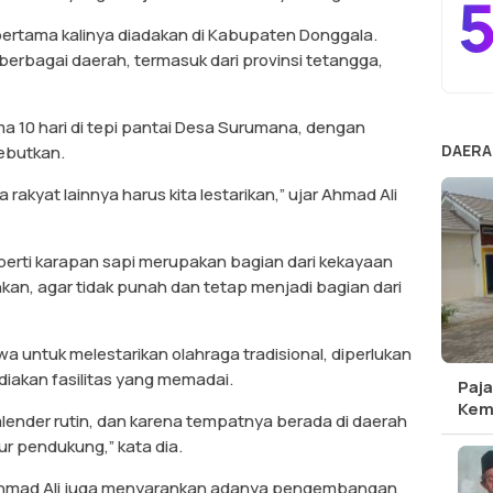
5
ertama kalinya diadakan di Kabupaten Donggala.
i berbagai daerah, termasuk dari provinsi tetangga,
 10 hari di tepi pantai Desa Surumana, dengan
DAERA
ebutkan.
rakyat lainnya harus kita lestarikan,” ujar Ahmad Ali
eperti karapan sapi merupakan bagian dari kekayaan
kan, agar tidak punah dan tetap menjadi bagian dari
untuk melestarikan olahraga tradisional, diperlukan
akan fasilitas yang memadai.
Paja
Kem
 kalender rutin, dan karena tempatnya berada di daerah
ur pendukung,” kata dia.
, Ahmad Ali juga menyarankan adanya pengembangan