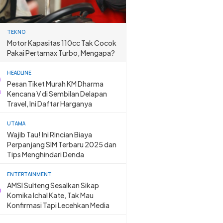
TEKNO
Motor Kapasitas 110cc Tak Cocok
Pakai Pertamax Turbo, Mengapa?
HEADLINE
Pesan Tiket Murah KM Dharma
Kencana V di Sembilan Delapan
Travel, Ini Daftar Harganya
UTAMA
Wajib Tau! Ini Rincian Biaya
Perpanjang SIM Terbaru 2025 dan
Tips Menghindari Denda
ENTERTAINMENT
AMSI Sulteng Sesalkan Sikap
Komika Ichal Kate, Tak Mau
Konfirmasi Tapi Lecehkan Media