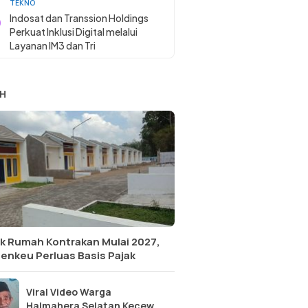
TEKNO
Indosat dan Transsion Holdings
Perkuat Inklusi Digital melalui
Layanan IM3 dan Tri
H
k Rumah Kontrakan Mulai 2027,
enkeu Perluas Basis Pajak
Viral Video Warga
Halmahera Selatan Kecewa