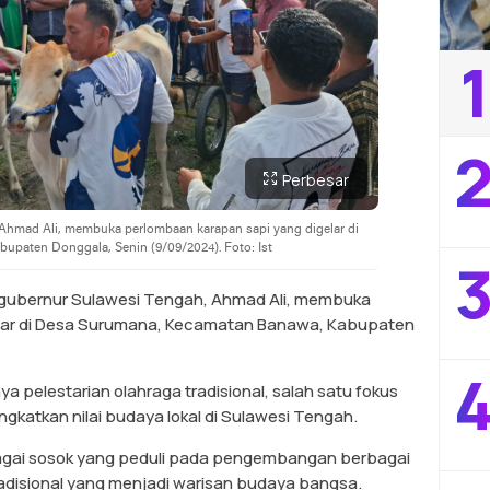
1
2
Perbesar
 Ahmad Ali, membuka perlombaan karapan sapi yang digelar di
paten Donggala, Senin (9/09/2024). Foto: Ist
3
 gubernur Sulawesi Tengah, Ahmad Ali, membuka
elar di Desa Surumana, Kecamatan Banawa, Kabupaten
4
a pelestarian olahraga tradisional, salah satu fokus
gkatkan nilai budaya lokal di Sulawesi Tengah.
ebagai sosok yang peduli pada pengembangan berbagai
radisional yang menjadi warisan budaya bangsa.