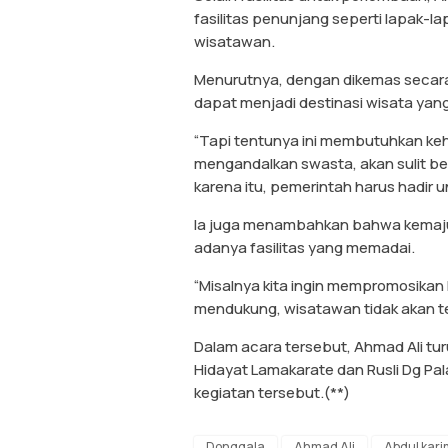
fasilitas penunjang seperti lapak-
wisatawan.
Menurutnya, dengan dikemas secara 
dapat menjadi destinasi wisata ya
“Tapi tentunya ini membutuhkan ke
mengandalkan swasta, akan sulit be
karena itu, pemerintah harus hadir
Ia juga menambahkan bahwa kemajua
adanya fasilitas yang memadai.
“Misalnya kita ingin mempromosikan 
mendukung, wisatawan tidak akan tert
Dalam acara tersebut, Ahmad Ali tur
Hidayat Lamakarate dan Rusli Dg P
kegiatan tersebut.(**)
Donggala
Ahmad Ali
Abdul karim