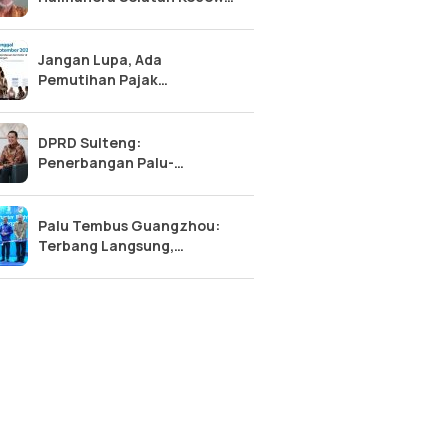
Anak Cucu Ditolak Sekolah
Rakyat
Jangan Lupa, Ada
Pemutihan Pajak
Kendaraan Sulteng 2026:
Diskon 50% Pokok, Bebas
Denda!
DPRD Sulteng:
Penerbangan Palu-
Guangzhou, Tonggak Baru
Kemajuan Sulawesi Tengah
Palu Tembus Guangzhou:
Terbang Langsung,
Ekonomi Sulteng Makin
Meroket?