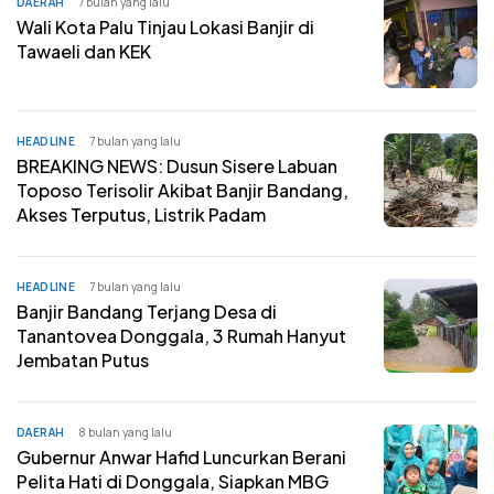
DAERAH
7 bulan yang lalu
Wali Kota Palu Tinjau Lokasi Banjir di
Tawaeli dan KEK
HEADLINE
7 bulan yang lalu
BREAKING NEWS: Dusun Sisere Labuan
Toposo Terisolir Akibat Banjir Bandang,
Akses Terputus, Listrik Padam
HEADLINE
7 bulan yang lalu
Banjir Bandang Terjang Desa di
Tanantovea Donggala, 3 Rumah Hanyut
Jembatan Putus
DAERAH
8 bulan yang lalu
Gubernur Anwar Hafid Luncurkan Berani
Pelita Hati di Donggala, Siapkan MBG