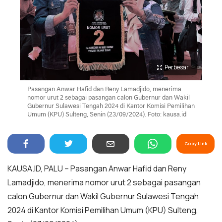
Perbesar
Pasangan Anwar Hafid dan Reny Lamadjido, menerima
nomor urut 2 sebagai pasangan calon Gubernur dan Wakil
Gubernur Sulawesi Tengah 2024 di Kantor Komisi Pemilihan
Umum (KPU) Sulteng, Senin (23/09/2024). Foto: kausa.id
Copy Link
KAUSA.ID, PALU – Pasangan Anwar Hafid dan Reny
Lamadjido, menerima nomor urut 2 sebagai pasangan
calon Gubernur dan Wakil Gubernur Sulawesi Tengah
2024 di Kantor Komisi Pemilihan Umum (KPU) Sulteng,