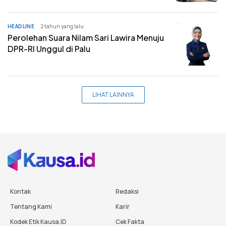
HEADLINE
2 tahun yang lalu
Perolehan Suara Nilam Sari Lawira Menuju
DPR-RI Unggul di Palu
LIHAT LAINNYA
Kontak
Redaksi
Tentang Kami
Karir
Kodek Etik Kausa.ID
Cek Fakta