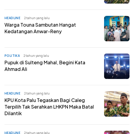
HEADLINE
2 tahun yang lalu
Warga Touna Sambutan Hangat
Kedatangan Anwar-Reny
POLITIKA
2 tahun yang lalu
Pupuk di Sulteng Mahal, Begini Kata
Ahmad Ali
HEADLINE
2 tahun yang lalu
KPU Kota Palu Tegaskan Bagi Caleg
Terpilih Tak Serahkan LHKPN Maka Batal
Dilantik
HEADLINE
2 tahun yang lalu