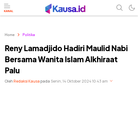
menuntaskan makna berita
kausa
Home
Politika
Reny Lamadjido Hadiri Maulid Nabi
Bersama Wanita Islam Alkhiraat
Palu
Oleh
Redaksi Kausa
pada
Senin, 14 Oktober 2024 10:43 am