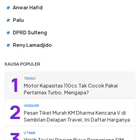
Anwar Hafid
#
Palu
#
DPRD Sulteng
#
Reny Lamadjido
#
KAUSA POPULER
1
TEKNO
Motor Kapasitas 110cc Tak Cocok Pakai
Pertamax Turbo, Mengapa?
2
HEADLINE
Pesan Tiket Murah KM Dharma Kencana V di
Sembilan Delapan Travel, Ini Daftar Harganya
3
UTAMA
Wajib Tau! Ini Rincian Biaya Perpanjang SIM