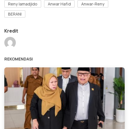
Reny lamadjido
Anwar Hafid
Anwar-Reny
BERANI
Kredit
REKOMENDASI