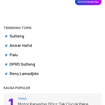
TRENDING TOPIK
Sulteng
#
Anwar Hafid
#
Palu
#
DPRD Sulteng
#
Reny Lamadjido
#
KAUSA POPULER
1
TEKNO
Motor Kapasitas 110cc Tak Cocok Pakai