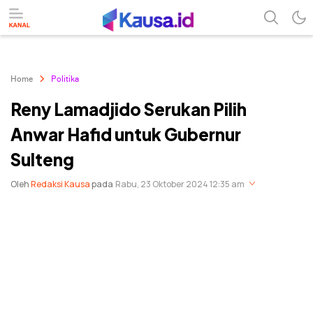
menuntaskan makna berita
kausa
Home
Politika
Reny Lamadjido Serukan Pilih
Anwar Hafid untuk Gubernur
Sulteng
Oleh
Redaksi Kausa
pada
Rabu, 23 Oktober 2024 12:35 am