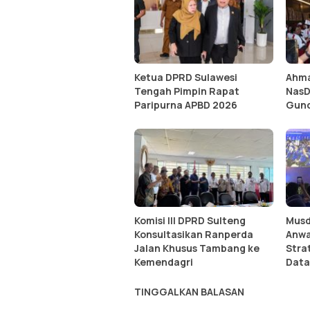
Ketua DPRD Sulawesi
Ahmad
Tengah Pimpin Rapat
NasD
Paripurna APBD 2026
Gunc
Komisi III DPRD Sulteng
Musd
Konsultasikan Ranperda
Anwa
Jalan Khusus Tambang ke
Strat
Kemendagri
Dat
TINGGALKAN BALASAN