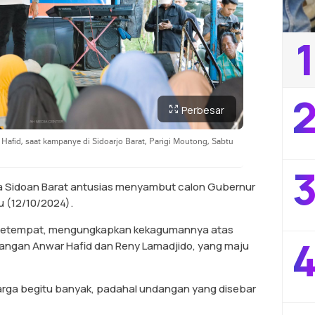
1
2
Perbesar
afid, saat kampanye di Sidoarjo Barat, Parigi Moutong, Sabtu
3
 Sidoan Barat antusias menyambut calon Gubernur
 (12/10/2024).
t setempat, mengungkapkan kekagumannya atas
4
sangan Anwar Hafid dan Reny Lamadjido, yang maju
arga begitu banyak, padahal undangan yang disebar