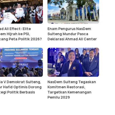
 Ali Effect: Elite
Enam Pengurus NasDem
em Hijrah ke PSI,
Sulteng Mundur Pasca
ang Peta Politik 2026?
Deklarasi Ahmad Ali Center
a V Demokrat Sulteng,
NasDem Sulteng Tegaskan
r Hafid Optimis Dorong
Komitmen Restorasi,
egi Politik Berbasis
Targetkan Kemenangan
a
Pemilu 2029