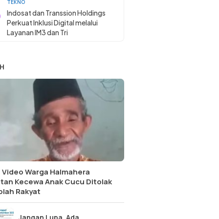
TEKNO
Indosat dan Transsion Holdings
Perkuat Inklusi Digital melalui
Layanan IM3 dan Tri
H
l Video Warga Halmahera
atan Kecewa Anak Cucu Ditolak
olah Rakyat
Jangan Lupa, Ada