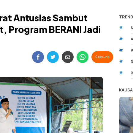
rat Antusias Sambut
TREND
t, Program BERANI Jadi
#
S
#
A
#
P
Copy Link
#
D
#
R
KAUSA