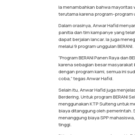
Ia menambahkan bahwa mayoritas w
terutama karena program-program 
Dalam orasinya, Anwar Hafid menya
panitia dan tim kampanye yang telah
dapat berjalan lancar. Ia juga m
melalui 9 program unggulan BERANI.
“Program BERANI Panen Raya dan BER
karena sebagian besar masyarakat b
dengan program kami, semua ini sud
coba,” tegas Anwar Hafid.
Selain itu, Anwar Hafid juga menje
Berdering. Untuk program BERANI S
menggunakan KTP Sulteng untuk me
biaya ditanggung oleh pemerintah. 
menanggung biaya SPP mahasiswa, 
tinggi.