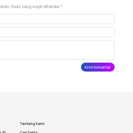
sikan.
Ruas yang wajib ditandai
*
Tentang Kami
a.ID
Cek Fakta