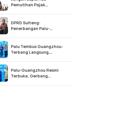
Pemutihan Pajak
Kendaraan Sulteng 2026:
Diskon 50% Pokok, Bebas
Denda!
DPRD Sulteng:
Penerbangan Palu-
Guangzhou, Tonggak Baru
Kemajuan Sulawesi Tengah
Palu Tembus Guangzhou:
Terbang Langsung,
Ekonomi Sulteng Makin
Meroket?
Palu-Guangzhou Resmi
Terbuka, Gerbang
Internasional Sulawesi
Tengah Terwujud!