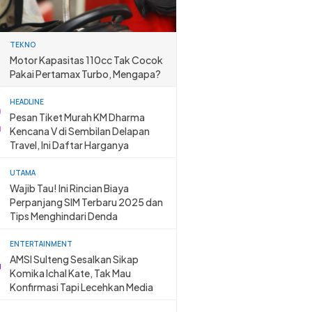
TEKNO
Motor Kapasitas 110cc Tak Cocok
Pakai Pertamax Turbo, Mengapa?
HEADLINE
Pesan Tiket Murah KM Dharma
Kencana V di Sembilan Delapan
Travel, Ini Daftar Harganya
UTAMA
Wajib Tau! Ini Rincian Biaya
Perpanjang SIM Terbaru 2025 dan
Tips Menghindari Denda
ENTERTAINMENT
AMSI Sulteng Sesalkan Sikap
Komika Ichal Kate, Tak Mau
Konfirmasi Tapi Lecehkan Media