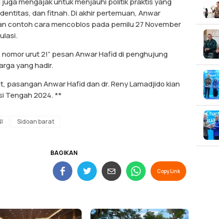
juga mengajak untuk menjauhi politik praktis yang
k identitas, dan fitnah. Di akhir pertemuan, Anwar
an contoh cara mencoblos pada pemilu 27 November
lasi.
, nomor urut 2!” pesan Anwar Hafid di penghujung
arga yang hadir.
, pasangan Anwar Hafid dan dr. Reny Lamadjido kian
i Tengah 2024. **
I
Sidoan barat
BAGIKAN
Copy Link