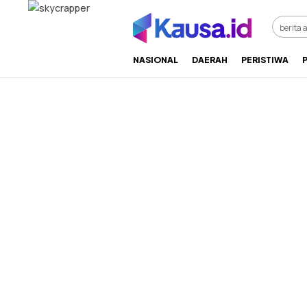
menuntaskan makna berita
kausa
NASIONAL
DAERAH
PERISTIWA